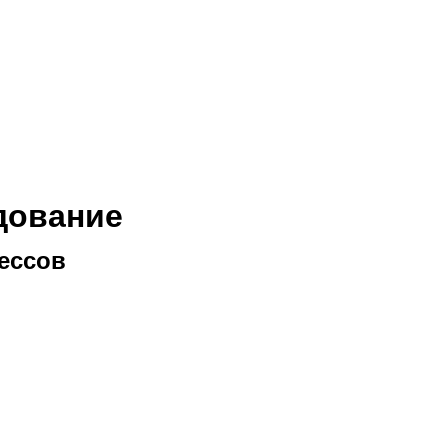
дование
ессов